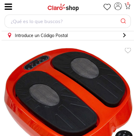
Masajeador Piernas Electrico Legs Ejercitador Circulacion P
0
.
Introduce un Código Postal