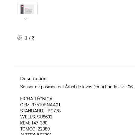
Libros, revistas y comics
Películas, series de tv y música
Otras categorías
Bebidas
Súpermercado
1
/
6
Farmacia
Descripción
Sensor de posición del Árbol de levas (cmp) honda civic 06
FICHA TÉCNICA:

OEM: 37510RNAA01

STANDARD:   PC778

WELLS: SU8692

KEM: 147-380

TOMCO: 22380
