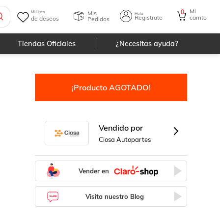
Mi
0
Mis
Mi Lista
Hola
Registrate
carrito
de deseos
Pedidos
Tiendas Oficiales
¿Necesitas ayuda?
¡Producto AGOTADO!
Vendido por
Ciosa Autopartes
Vender en
Visita nuestro Blog