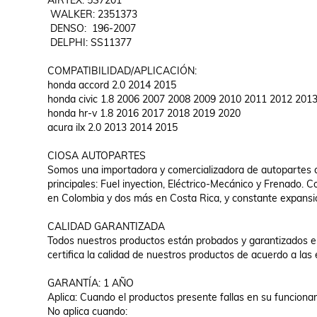
AIRTEX: 5S7201

 WALKER: 2351373

 DENSO:  196-2007 

 DELPHI: SS11377

COMPATIBILIDAD/APLICACIÓN:

honda accord 2.0 2014 2015

honda civic 1.8 2006 2007 2008 2009 2010 2011 2012 2013
honda hr-v 1.8 2016 2017 2018 2019 2020

acura ilx 2.0 2013 2014 2015

CIOSA AUTOPARTES

Somos una importadora y comercializadora de autopartes co
principales: Fuel inyection, Eléctrico-Mecánico y Frenado. 
en Colombia y dos más en Costa Rica, y constante expansió
CALIDAD GARANTIZADA

Todos nuestros productos están probados y garantizados en 
certifica la calidad de nuestros productos de acuerdo a las 
GARANTÍA: 1 AÑO

Aplica: Cuando el productos presente fallas en su funcionam
No aplica cuando:
