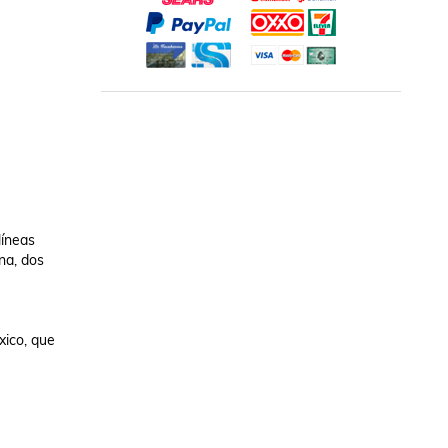
íneas 
a, dos 
ico, que 