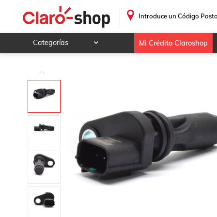
.
Introduce un Código Posta
Categorías
Mi Crédito Claroshop
Celulares y telefonía
Electrónica y tecnología
Videojuegos
Hogar y jardín
Deportes y ocio
Animales y mascotas
Ferretería y autos
Ropa, calzado y accesorios
Mamá y bebé
Salud, belleza y cuidado personal
Joyería y relojes
Juegos y juguetes