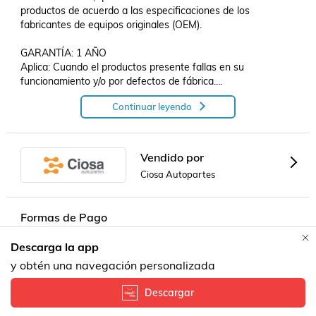
productos de acuerdo a las especificaciones de los 
fabricantes de equipos originales (OEM).

GARANTÍA: 1 AÑO

Aplica: Cuando el productos presente fallas en su 
funcionamiento y/o por defectos de fábrica.

No aplica cuando:

Continuar leyendo
•El producto fue utilizado en condiciones distintas a las 
recomendadas o establecidas por el fabricante.

•El producto fue alterado o modificado por terceros.

•Presenta mal funcionamiento a causa de una instalación 
Vendido por
incorrecta.

Ciosa Autopartes
•El producto no presente falla y/o defectos de fabricación.

¡MUCHAS GRACIAS POR CONFIAR EN NOSOTROS!

Formas de Pago
SOMOS CIOSA AUTOPARTES
Descarga la app
Contacta a un vendedor!
y obtén una navegación personalizada
Descargar