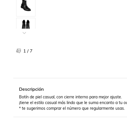
Libros, revistas y comics
Películas, series de tv y música
Otras categorías
Bebidas
Súpermercado
Farmacia
1
/
7
Descripción
Botín de piel casual, con cierre interno para mejor ajuste.

¡tiene el estilo casual más lindo que le suma encanto a tu out
* te sugerimos comprar el número que regularmente usas.