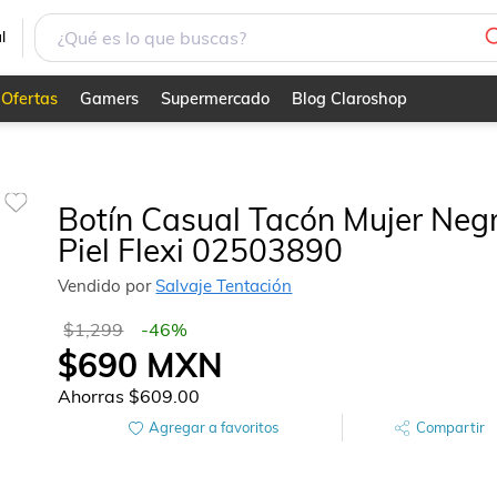
l
Ofertas
Gamers
Supermercado
Blog Claroshop
Botín Casual Tacón Mujer Neg
Piel Flexi 02503890
Vendido por
Salvaje Tentación
$1,299
-
46
%
$690
MXN
Ahorras
$609.00
Agregar a favoritos
Compartir