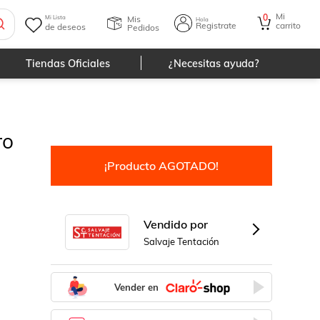
Mi
0
Mis
Mi Lista
Hola
Registrate
carrito
de deseos
Pedidos
Tiendas Oficiales
¿Necesitas ayuda?
ro
¡Producto AGOTADO!
Vendido por
Salvaje Tentación
Vender en