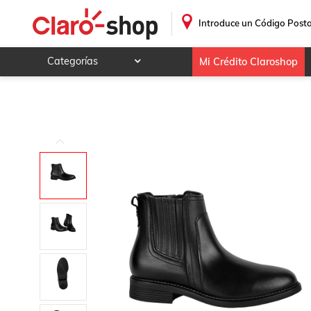
.
Introduce un Código Posta
Categorías
Mi Crédito Claroshop
Celulares y telefonía
Electrónica y tecnología
Videojuegos
Hogar y jardín
Deportes y ocio
Animales y mascotas
Ferretería y autos
Ropa, calzado y accesorios
Mamá y bebé
Salud, belleza y cuidado personal
Joyería y relojes
Juegos y juguetes