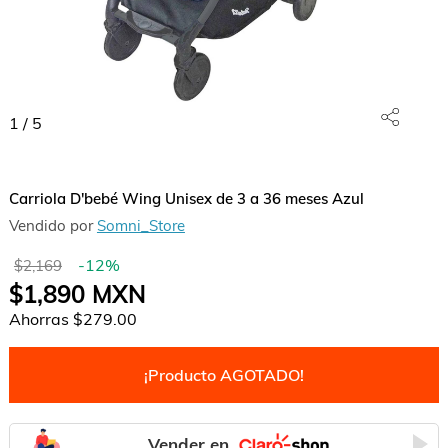
1
/
5
Carriola D'bebé Wing Unisex de 3 a 36 meses Azul
Vendido por
Somni_Store
-
12
%
$2,169
$1,890
MXN
Ahorras
$279.00
¡Producto AGOTADO!
Vender en