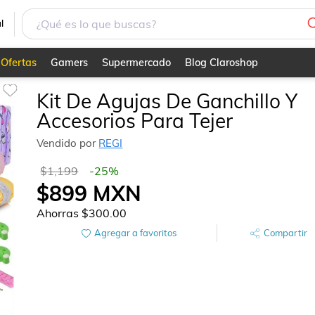
l
Ofertas
Gamers
Supermercado
Blog Claroshop
Kit De Agujas De Ganchillo Y
Accesorios Para Tejer
Vendido por
REGI
$1,199
-
25
%
$899
MXN
Ahorras
$300.00
Agregar a favoritos
Compartir