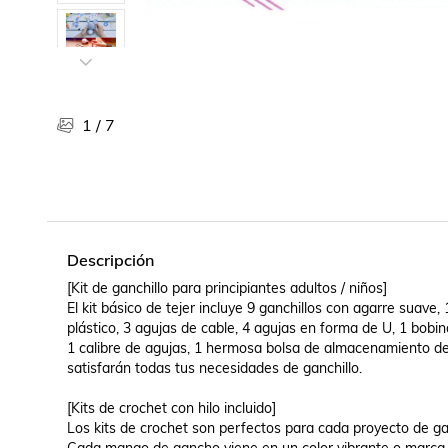
Libros, revistas y comics
Películas, series de tv y música
Otras categorías
Bebidas
Súpermercado
1
/
7
Farmacia
Descripción
[Kit de ganchillo para principiantes adultos / niños]

El kit básico de tejer incluye 9 ganchillos con agarre suave,
plástico, 3 agujas de cable, 4 agujas en forma de U, 1 bobina
1 calibre de agujas, 1 hermosa bolsa de almacenamiento de 
satisfarán todas tus necesidades de ganchillo.

[Kits de crochet con hilo incluido]

Los kits de crochet son perfectos para cada proyecto de g