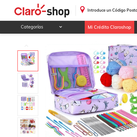
Kit De Agujas De Ganchillo Y Accesorios Para Tejer
.
Introduce un Código Posta
Categorías
Mi Crédito Claroshop
Celulares y telefonía
Electrónica y tecnología
Videojuegos
Hogar y jardín
Deportes y ocio
Animales y mascotas
Ferretería y autos
Ropa, calzado y accesorios
Mamá y bebé
Salud, belleza y cuidado personal
Joyería y relojes
Juegos y juguetes