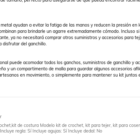
de tamaño, perfecto para asegurarse de que pueda encontrar fácilmen
tal ayudan a evitar la fatiga de las manos y reducen la presión en l
combinan para brindarle un agarre extremadamente cómodo. Incluso si 
ante, ya no necesitará comprar otros suministros y accesorios para teje
isfrutar del ganchillo.

onal puede acomodar todos los ganchos, suministros de ganchillo y acc
eño y un compartimento de malla para guardar algunos accesorios afil
 artesanos en movimiento, o simplemente para mantener su kit juntos e
r
rochet,kit de costura Modelo kit de crochet, kit para tejer, kit para coser
 Incluye regla: Sí Incluye agujas: Sí Incluye dedal: No