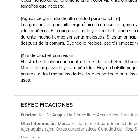
Cada mango de gancho viene en un color vibrante o marca 
tamaños que necesita.

[Agujas de ganchillo de alta calidad para ganchillo]

Los ganchos de ganchillo ergonómicos con asas de goma y me
y las muñecas. El mango acolchado y el crochet liviano se 
durante mucho tiempo sin sentir molestias. Si es un principi
después de la compra. Cuando lo recibas, podrás empezar a d
[Kits de crochet para viajar]

El estuche de almacenamiento de kits de crochet multifunci
Mantenlo organizado y evita pérdidas. Hay un bolsillo pequ
para evitar lastimarse los dedos. Esto es perfecto para los
usos.

ESPECIFICACIONES
Función
Kit De Agujas De Ganchillo Y Accesorios Para Teje
Otra Información
Marca kit de tejer, kit para tejer, kit de c
tejer,agujas tejer, Otras características Cantidad de hilos: 5
Uso
Tejer