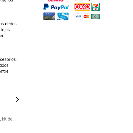
te los 
os dedos 
tejes 
r 
esorios. 
ados 
ntre 
, kit de