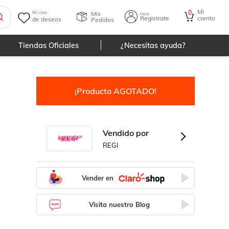
Mi
0
Mis
Mi Lista
Hola
Registrate
carrito
de deseos
Pedidos
Tiendas Oficiales
¿Necesitas ayuda?
¡Producto AGOTADO!
Vendido por
REGI
Vender en
Visita nuestro Blog