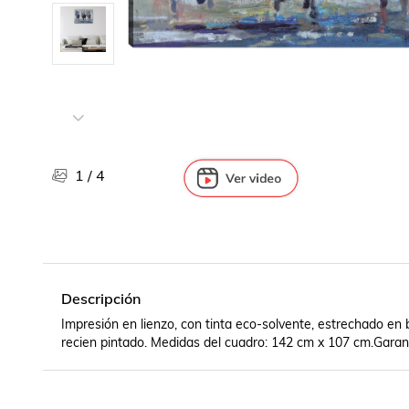
Libros, revistas y comics
Películas, series de tv y música
Otras categorías
Bebidas
Súpermercado
Farmacia
1
/
4
Descripción
Impresión en lienzo, con tinta eco-solvente, estrechado en 
recien pintado. Medidas del cuadro: 142 cm x 107 cm.Garant