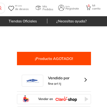
Mi
0
Mis
Mi Lista
Hola
Registrate
carrito
de deseos
Pedidos
Tiendas Oficiales
¿Necesitas ayuda?
¡Producto AGOTADO!
Vendido por
fine art tj
Vender en