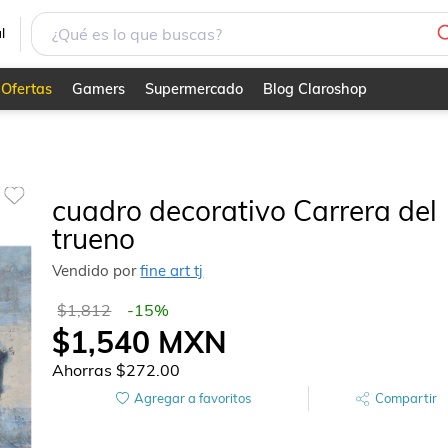
l
Ofertas
Gamers
Supermercado
Blog Claroshop
cuadro decorativo Carrera del
trueno
Vendido por
fine art tj
$1,812
-
15
%
$1,540
MXN
Ahorras
$272.00
Agregar a favoritos
Compartir