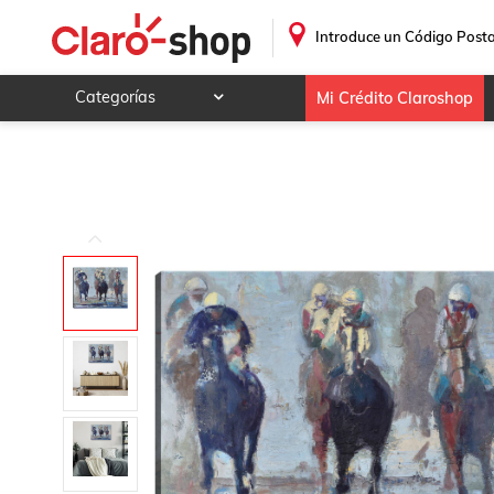
.
Introduce un Código Posta
Categorías
Mi Crédito Claroshop
Celulares y telefonía
Electrónica y tecnología
Videojuegos
Hogar y jardín
Deportes y ocio
Animales y mascotas
Ferretería y autos
Ropa, calzado y accesorios
Mamá y bebé
Salud, belleza y cuidado personal
Joyería y relojes
Juegos y juguetes