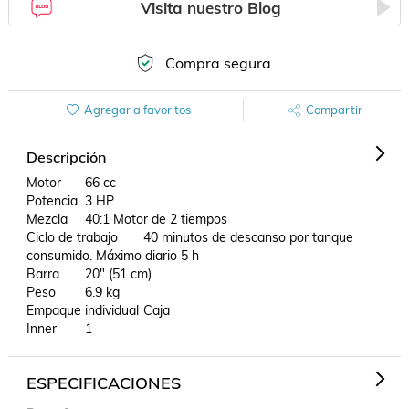
Visita nuestro Blog
Compra segura
Agregar a favoritos
Compartir
Descripción
Motor	66 cc

Potencia	3 HP

Mezcla	40:1 Motor de 2 tiempos

Ciclo de trabajo	40 minutos de descanso por tanque 
consumido. Máximo diario 5 h

Barra	20" (51 cm)

Peso	6.9 kg

Empaque individual	Caja

Inner	1
ESPECIFICACIONES