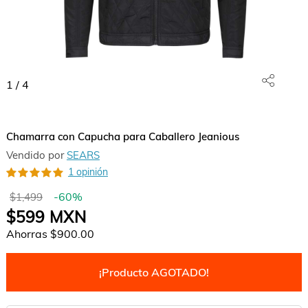
1
/
4
Chamarra con Capucha para Caballero Jeanious
Vendido por
SEARS
1 opinión
-
60
%
$1,499
$599
MXN
Ahorras
$900.00
¡Producto AGOTADO!