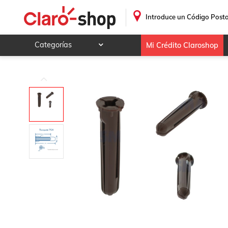
TAQUETE TP2B 6 CAJAS C/100 PZAS C/U THORSMAN 110
.
Introduce un Código Posta
Categorías
Mi Crédito Claroshop
Celulares y telefonía
Electrónica y tecnología
Videojuegos
Hogar y jardín
Deportes y ocio
Animales y mascotas
Ferretería y autos
Ropa, calzado y accesorios
Mamá y bebé
Salud, belleza y cuidado personal
Joyería y relojes
Juegos y juguetes