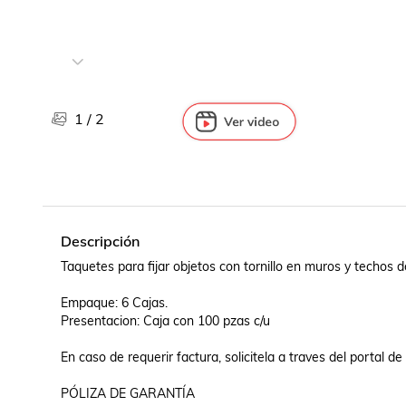
Libros, revistas y comics
Películas, series de tv y música
Otras categorías
Bebidas
Súpermercado
1
/
2
Farmacia
Descripción
Taquetes para fijar objetos con tornillo en muros y techos de
Empaque: 6 Cajas.

Presentacion: Caja con 100 pzas c/u

En caso de requerir factura, solicitela a traves del portal 
PÓLIZA DE GARANTÍA
