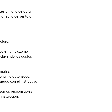
tes y mano de obra,

la fecha de venta al

tura.

o en un plazo no

ncluyendo los gastos

males.

nal no autorizado.

erdo con el instructivo

 somos responsables
