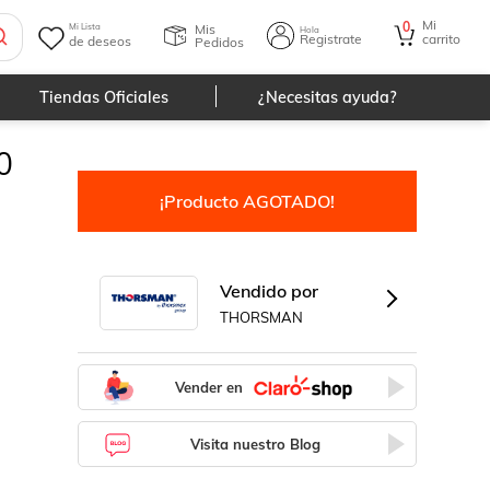
Mi
0
Mis
Mi Lista
Hola
Registrate
carrito
de deseos
Pedidos
Tiendas Oficiales
¿Necesitas ayuda?
0
¡Producto AGOTADO!
Vendido por
THORSMAN
Vender en
Visita nuestro Blog