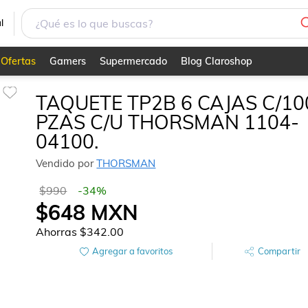
4-04100.
l
Ofertas
Gamers
Supermercado
Blog Claroshop
TAQUETE TP2B 6 CAJAS C/10
PZAS C/U THORSMAN 1104-
04100.
Vendido por
THORSMAN
$990
-
34
%
$648
MXN
Ahorras
$342.00
Agregar a favoritos
Compartir