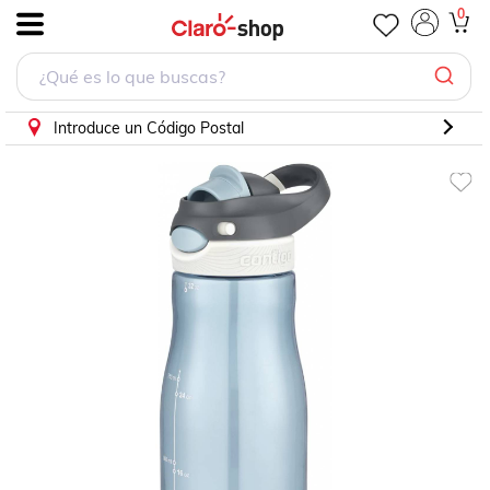
Botella para Agua 946 ml 32 oz Contigo Libre BPA
0
.
Introduce un Código Postal