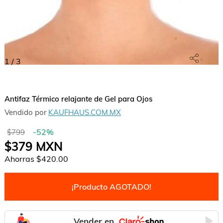
1
/
3
Antifaz Térmico relajante de Gel para Ojos
Vendido por
KAUFHAUS.COM.MX
-
52
%
$799
$379
MXN
Ahorras
$420.00
¡Producto AGOTADO!
Vender en