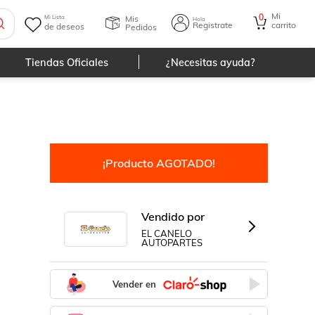
Mi
0
Mis
Mi Lista
Hola
Registrate
carrito
de deseos
Pedidos
Tiendas Oficiales
¿Necesitas ayuda?
¡Producto AGOTADO!
Vendido por
EL CANELO
AUTOPARTES
Vender en