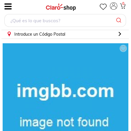
Balatas Delanteras K3500 1995 7.4l Fritec Gmc
0
.
Introduce un Código Postal