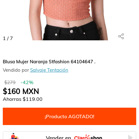
1
/
7
Blusa Mujer Naranja Stfashion 64104647 .
Vendido por
Salvaje Tentación
-
42
%
$279
$160
MXN
Ahorras
$119.00
¡Producto AGOTADO!
Vender en