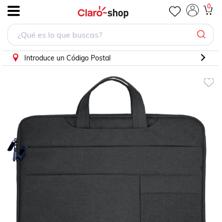
Maletín Portafolio Laptop 15.6 Pulgadas iPad - Onda Shop
0
.
Introduce un Código Postal