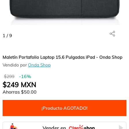
1
/
9
Maletín Portafolio Laptop 15.6 Pulgadas iPad - Onda Shop
Vendido por
Onda Shop
-
16
%
$299
$249
MXN
Ahorras
$50.00
¡Producto AGOTADO!
Vender en