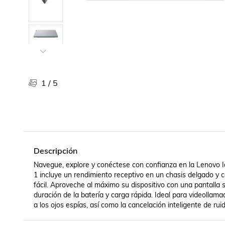
Libros, revistas y comics
Películas, series de tv y música
Otras categorías
Bebidas
Súpermercado
Farmacia
1
/
5
Descripción
Navegue, explore y conéctese con confianza en la Lenovo 
1 incluye un rendimiento receptivo en un chasis delgado y 
fácil. Aproveche al máximo su dispositivo con una pantalla 
duración de la batería y carga rápida. Ideal para videollam
a los ojos espías, así como la cancelación inteligente de rui