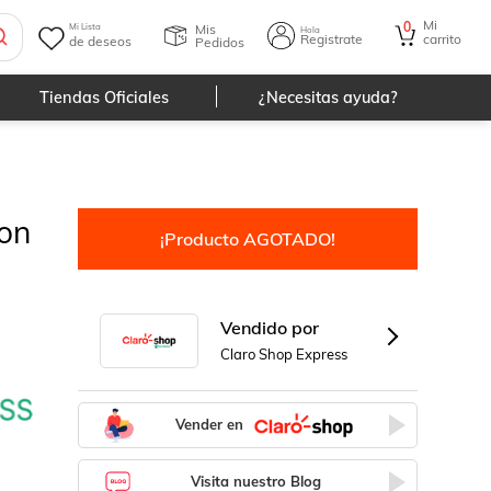
Mi
0
Mis
Mi Lista
Hola
Registrate
carrito
de deseos
Pedidos
Tiendas Oficiales
¿Necesitas ayuda?
on
¡Producto AGOTADO!
Vendido por
Claro Shop Express
Vender en
Visita nuestro Blog