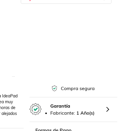
Compra segura
 IdeaPad 
ea muy 
Garantía
horas de 
Fabricante:
1 Año(s)
 alejados 
Formas de Pago