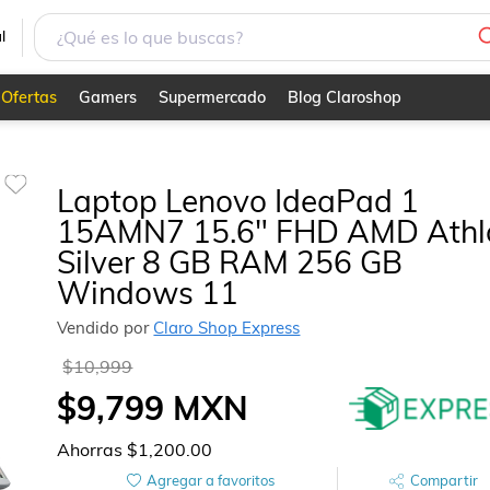
Silver 8 GB RAM 256 GB Windows 11
l
Ofertas
Gamers
Supermercado
Blog Claroshop
Laptop Lenovo IdeaPad 1
15AMN7 15.6" FHD AMD Athl
Silver 8 GB RAM 256 GB
Windows 11
Vendido por
Claro Shop Express
$10,999
$9,799
MXN
Ahorras
$1,200.00
Agregar a favoritos
Compartir