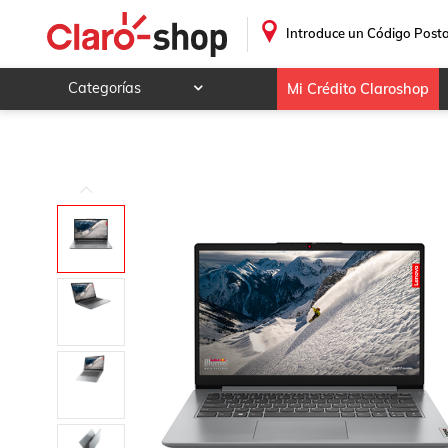
Laptop Lenovo IdeaPad 1 15AMN7 15.6" FHD AMD Athlon 
.
Introduce un Código Posta
Categorías
Mi Crédito Claroshop
Celulares y telefonía
Electrónica y tecnología
Videojuegos
Hogar y jardín
Deportes y ocio
Animales y mascotas
Ferretería y autos
Ropa, calzado y accesorios
Mamá y bebé
Salud, belleza y cuidado personal
Joyería y relojes
Juegos y juguetes