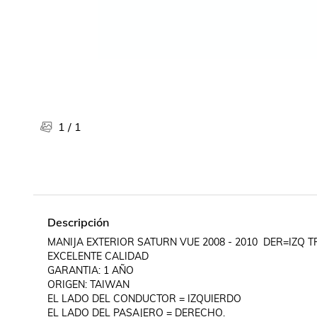
Libros, revistas y comics
Películas, series de tv y música
Otras categorías
Bebidas
Súpermercado
Farmacia
1
/
1
Descripción
MANIJA EXTERIOR SATURN VUE 2008 - 2010  DER=IZQ
EXCELENTE CALIDAD

GARANTIA: 1 AÑO

ORIGEN: TAIWAN

EL LADO DEL CONDUCTOR = IZQUIERDO

EL LADO DEL PASAJERO = DERECHO.