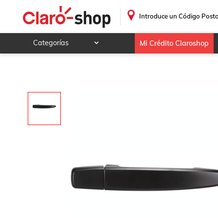
.
Introduce un Código Posta
Categorías
Mi Crédito Claroshop
Celulares y telefonía
Electrónica y tecnología
Videojuegos
Hogar y jardín
Deportes y ocio
Animales y mascotas
Ferretería y autos
Ropa, calzado y accesorios
Mamá y bebé
Salud, belleza y cuidado personal
Joyería y relojes
Juegos y juguetes