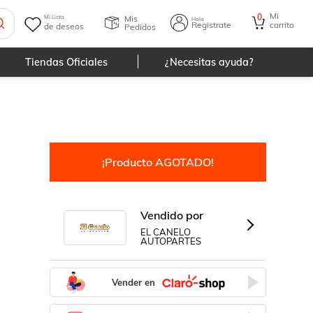
Mi
0
Mis
Mi Lista
Hola
Registrate
carrito
de deseos
Pedidos
Tiendas Oficiales
¿Necesitas ayuda?
¡Producto AGOTADO!
Vendido por
EL CANELO
AUTOPARTES
Vender en