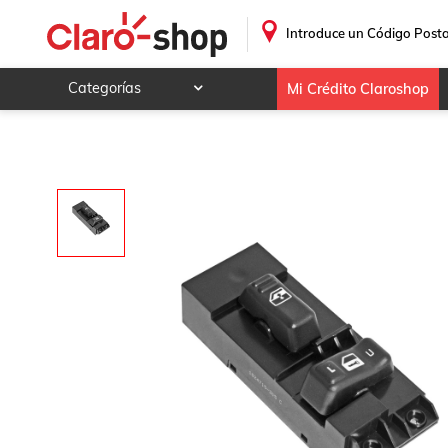
.
Introduce un Código Posta
Categorías
Mi Crédito Claroshop
Celulares y telefonía
Electrónica y tecnología
Videojuegos
Hogar y jardín
Deportes y ocio
Animales y mascotas
Ferretería y autos
Ropa, calzado y accesorios
Mamá y bebé
Salud, belleza y cuidado personal
Joyería y relojes
Juegos y juguetes