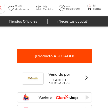
Mi
0
Mis
Mi Lista
Hola
Registrate
carrito
de deseos
Pedidos
Tiendas Oficiales
¿Necesitas ayuda?
¡Producto AGOTADO!
Vendido por
EL CANELO
AUTOPARTES
Vender en