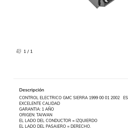
Libros, revistas y comics
Películas, series de tv y música
Otras categorías
Bebidas
Súpermercado
Farmacia
1
/
1
Descripción
CONTROL ELECTRICO GMC SIERRA 1999 00 01 2002   E
EXCELENTE CALIDAD

GARANTIA: 1 AÑO

ORIGEN: TAIWAN

EL LADO DEL CONDUCTOR = IZQUIERDO

EL LADO DEL PASAJERO = DERECHO.