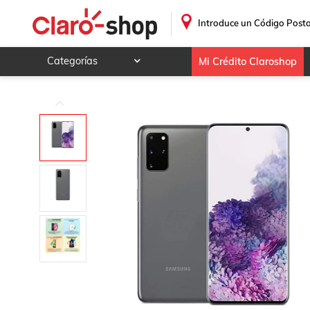
.
Introduce un Código Posta
Categorías
Mi Crédito Claroshop
Celulares y telefonía
Electrónica y tecnología
Videojuegos
Hogar y jardín
Deportes y ocio
Animales y mascotas
Ferretería y autos
Ropa, calzado y accesorios
Mamá y bebé
Salud, belleza y cuidado personal
Joyería y relojes
Juegos y juguetes