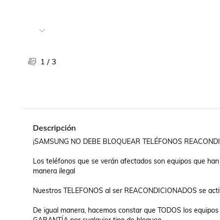
Libros, revistas y comics
Películas, series de tv y música
Otras categorías
Bebidas
Súpermercado
1
/
3
Farmacia
Descripción
¡SAMSUNG NO DEBE BLOQUEAR TELÉFONOS REACONDI
Los teléfonos que se verán afectados son equipos que han 
manera ilegal

Nuestros TELEFONOS al ser REACONDICIONADOS se activaro
De igual manera, hacemos constar que TODOS los equipos 