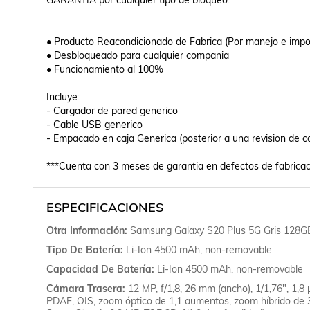
GARANTÍA por cualquier tipo de bloqueo.

• Producto Reacondicionado de Fabrica (Por manejo e impor
• Desbloqueado para cualquier compania 

• Funcionamiento al 100% 

Incluye:

- Cargador de pared generico 

- Cable USB generico 

- Empacado en caja Generica (posterior a una revision de ca
***Cuenta con 3 meses de garantia en defectos de fabricac
ESPECIFICACIONES
Otra Información
Samsung Galaxy S20 Plus 5G Gris 128GB
Tipo De Batería
Li-Ion 4500 mAh, non-removable
Capacidad De Batería
Li-Ion 4500 mAh, non-removable
Cámara Trasera
12 MP, f/1,8, 26 mm (ancho), 1/1,76", 1,8 
PDAF, OIS, zoom óptico de 1,1 aumentos, zoom híbrido de 3 