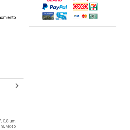
namiento

, 0,8 µm,
µm, vídeo