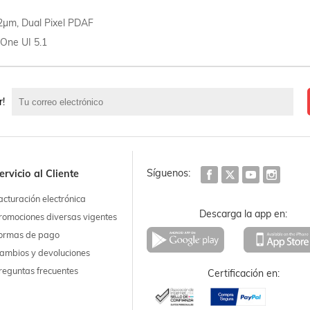
22µm, Dual Pixel PDAF
 One UI 5.1
r!
Síguenos:
ervicio al Cliente
acturación electrónica
Descarga la app en:
romociones diversas vigentes
ormas de pago
ambios y devoluciones
reguntas frecuentes
Certificación en: