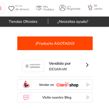
Mi
0
Mis
Mi Lista
Hola
Registrate
carrito
de deseos
Pedidos
Tiendas Oficiales
¿Necesitas ayuda?
¡Producto AGOTADO!
Vendido por
IDESAIN.MX
Vender en
Visita nuestro Blog