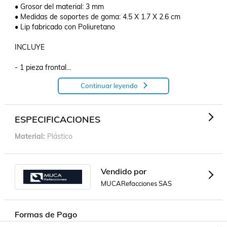
• Grosor del material: 3 mm

• Medidas de soportes de goma: 4.5 X 1.7 X 2.6 cm

• Lip fabricado con Poliuretano

INCLUYE

- 1 pieza frontal

- 1 pieza lateral derecha

Continuar leyendo
- 1 pieza lateral izquierda

- 2 soportes de goma

- Tornillería para su armado

ESPECIFICACIONES
MEDIDAS DE PIEZA FRONTAL DEL LIP

Material
Plástico
• Largo: 120 cm

• Ancho: 12 cm

• Alto: 7.5 cm

Vendido por
MUCARefacciones SAS
MEDIDAS DE PIEZA LATERAL IZQUIERDA Y LATERAL 
DERECHA DEL LIP

Formas de Pago
• Largo: 56 cm
