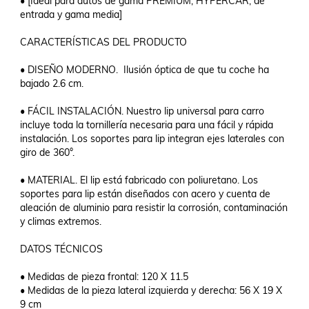
• [Ideal para autos de gama PREMIUM, HYPERCAR, de 
entrada y gama media]

CARACTERÍSTICAS DEL PRODUCTO

• DISEÑO MODERNO.  Ilusión óptica de que tu coche ha 
bajado 2.6 cm.

• FÁCIL INSTALACIÓN. Nuestro lip universal para carro 
incluye toda la tornillería necesaria para una fácil y rápida 
instalación. Los soportes para lip integran ejes laterales con 
giro de 360°.

• MATERIAL. El lip está fabricado con poliuretano. Los 
soportes para lip están diseñados con acero y cuenta de 
aleación de aluminio para resistir la corrosión, contaminación 
y climas extremos.

DATOS TÉCNICOS

• Medidas de pieza frontal: 120 X 11.5

• Medidas de la pieza lateral izquierda y derecha: 56 X 19 X 
9 cm
