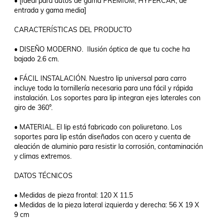
• [Ideal para autos de gama PREMIUM, HYPERCAR, de 
entrada y gama media]

CARACTERÍSTICAS DEL PRODUCTO

• DISEÑO MODERNO.  Ilusión óptica de que tu coche ha 
bajado 2.6 cm.

• FÁCIL INSTALACIÓN. Nuestro lip universal para carro 
incluye toda la tornillería necesaria para una fácil y rápida 
instalación. Los soportes para lip integran ejes laterales con 
giro de 360°.

• MATERIAL. El lip está fabricado con poliuretano. Los 
soportes para lip están diseñados con acero y cuenta de 
aleación de aluminio para resistir la corrosión, contaminación 
y climas extremos.

DATOS TÉCNICOS

• Medidas de pieza frontal: 120 X 11.5

• Medidas de la pieza lateral izquierda y derecha: 56 X 19 X 
9 cm
