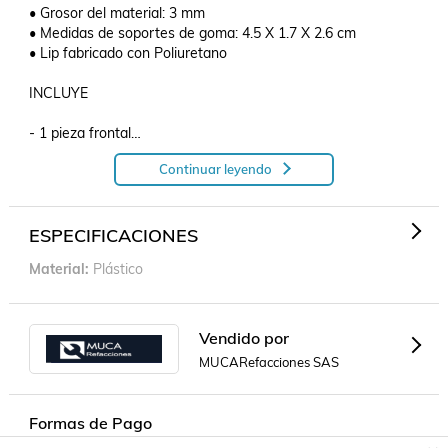
• Grosor del material: 3 mm

• Medidas de soportes de goma: 4.5 X 1.7 X 2.6 cm

• Lip fabricado con Poliuretano

INCLUYE

- 1 pieza frontal

- 1 pieza lateral derecha

Continuar leyendo
- 1 pieza lateral izquierda

- 2 soportes de goma

- Tornillería para su armado

ESPECIFICACIONES
MEDIDAS DE PIEZA FRONTAL DEL LIP

Material
Plástico
• Largo: 120 cm

• Ancho: 12 cm

• Alto: 7.5 cm

Vendido por
MUCARefacciones SAS
MEDIDAS DE PIEZA LATERAL IZQUIERDA Y LATERAL 
DERECHA DEL LIP

Formas de Pago
• Largo: 56 cm
