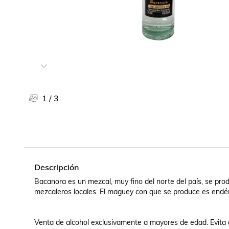
Libros, revistas y comics
Películas, series de tv y música
Otras categorías
Bebidas
Súpermercado
Farmacia
1
/
3
Descripción
Bacanora es un mezcal, muy fino del norte del país, se pro
mezcaleros locales. El maguey con que se produce es endémi
Venta de alcohol exclusivamente a mayores de edad. Evita e