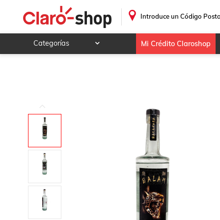
Bacanora Balam Agave Angustifolia Haw 750 ml
.
Introduce un Código Posta
Categorías
Mi Crédito Claroshop
Celulares y telefonía
Electrónica y tecnología
Videojuegos
Hogar y jardín
Deportes y ocio
Animales y mascotas
Ferretería y autos
Ropa, calzado y accesorios
Mamá y bebé
Salud, belleza y cuidado personal
Joyería y relojes
Juegos y juguetes