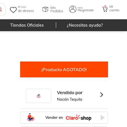
Mi
0
Mis
Mi Lista
Hola
Registrate
carrito
de deseos
Pedidos
Tiendas Oficiales
¿Necesitas ayuda?
¡Producto AGOTADO!
Vendido por
Nación Tequila
Vender en