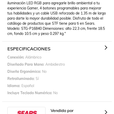
iluminación LED RGB para agregarle brillo ambiental a tu 
experiencia Gamer, 4 botones programables para mejorar 
tus habilidades y un cable USB reforzado de 1.35 m de largo 
para darte la mayor durabilidad posible. Disfruta de todo el 
catálogo de productos que STF tiene para ti en Sears. 
Modelo: STG-P16840 Dimensiones: alto 22.3 cm, frente 18.5 
cm, fondo 10.5 cm y peso 0.297 kg."
ESPECIFICACIONES
Conexión
Alámbrico
Diseñado Para Mano
Ambidiestro
Diseño Ergonómico
No
Retroiluminado
Sí
Idioma
Español
Incluye Teclado Numérico
No
Vendido por