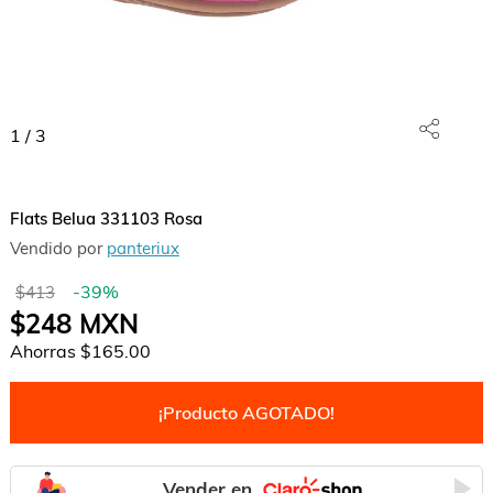
1
/
3
Flats Belua 331103 Rosa
Vendido por
panteriux
-
39
%
$413
$248
MXN
Ahorras
$165.00
¡Producto AGOTADO!
Vender en