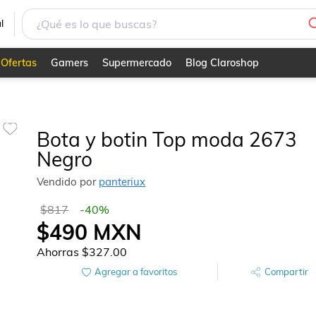
l
Ofertas
Gamers
Supermercado
Blog Claroshop
Bota y botin Top moda 2673
Negro
Vendido por
panteriux
$817
-
40
%
$490
MXN
Ahorras
$327.00
Agregar a favoritos
Compartir