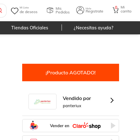
Mi
0
Mis
Mi Lista
Hola
Registrate
carrito
de deseos
Pedidos
Tiendas Oficiales
¿Necesitas ayuda?
¡Producto AGOTADO!
Vendido por
panteriux
Vender en