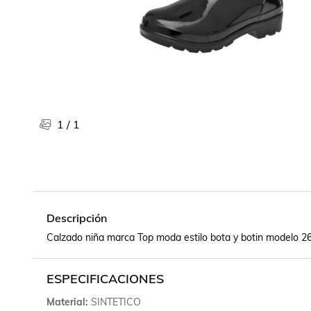
Libros, revistas y comics
Películas, series de tv y música
Otras categorías
Bebidas
Súpermercado
Farmacia
1
/
1
Descripción
Calzado niña marca Top moda estilo bota y botin mode
ESPECIFICACIONES
Material
SINTETICO