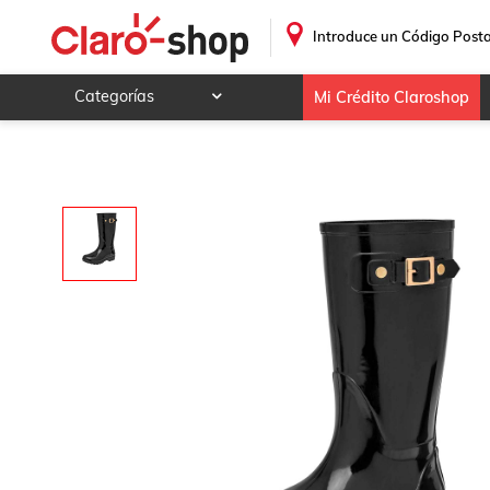
.
Introduce un Código Posta
Categorías
Mi Crédito Claroshop
Celulares y telefonía
Electrónica y tecnología
Videojuegos
Hogar y jardín
Deportes y ocio
Animales y mascotas
Ferretería y autos
Ropa, calzado y accesorios
Mamá y bebé
Salud, belleza y cuidado personal
Joyería y relojes
Juegos y juguetes