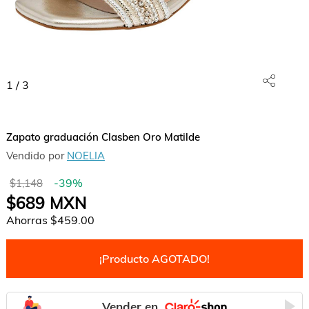
1
/
3
Zapato graduación Clasben Oro Matilde
Vendido por
NOELIA
-
39
%
$1,148
$689
MXN
Ahorras
$459.00
¡Producto AGOTADO!
Vender en