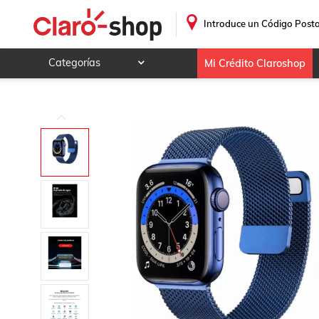
.
Introduce un Código Posta
Categorías
Mi Crédito Claroshop
Celulares y telefonía
Electrónica y tecnología
Videojuegos
Hogar y jardín
Deportes y ocio
Animales y mascotas
Ferretería y autos
Ropa, calzado y accesorios
Mamá y bebé
Salud, belleza y cuidado personal
Joyería y relojes
Juegos y juguetes