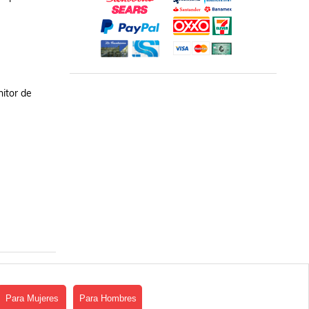
itor de 
Para Mujeres
Para Hombres