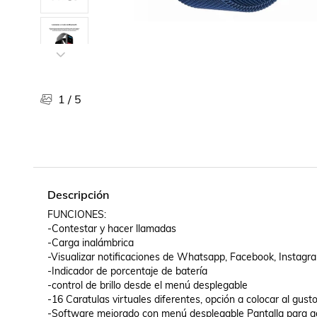
Libros, revistas y comics
Películas, series de tv y música
Otras categorías
Bebidas
Súpermercado
1
/
5
Farmacia
Descripción
FUNCIONES: 

-Contestar y hacer llamadas

-Carga inalámbrica

-Visualizar notificaciones de Whatsapp, Facebook, Instagram
-Indicador de porcentaje de batería

-control de brillo desde el menú desplegable

-16 Caratulas virtuales diferentes, opción a colocar al gust
-Software mejorado con menú desplegable Pantalla para acc