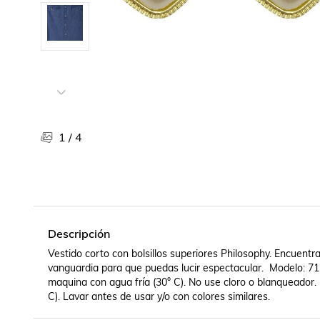
Libros, revistas y comics
Películas, series de tv y música
Otras categorías
Bebidas
Súpermercado
Farmacia
1
/
4
Descripción
Vestido corto con bolsillos superiores Philosophy. Encuentra
vanguardia para que puedas lucir espectacular.  Modelo: 71
maquina con agua fría (30° C). No use cloro o blanqueador. 
C). Lavar antes de usar y/o con colores similares.