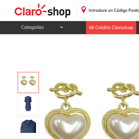
.
Introduce un Código Posta
Categorías
Mi Crédito Claroshop
Celulares y telefonía
Electrónica y tecnología
Videojuegos
Hogar y jardín
Deportes y ocio
Animales y mascotas
Ferretería y autos
Ropa, calzado y accesorios
Mamá y bebé
Salud, belleza y cuidado personal
Joyería y relojes
Juegos y juguetes