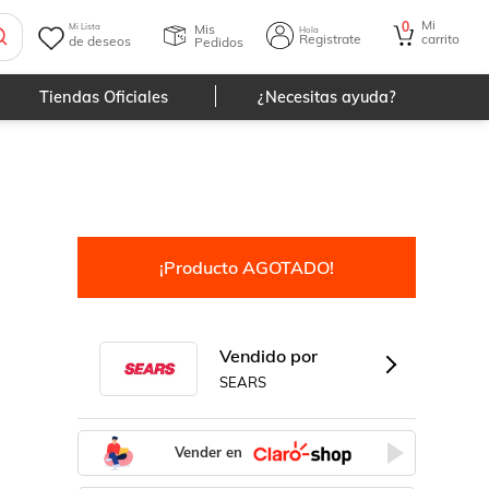
Mi
0
Mis
Mi Lista
Hola
Registrate
carrito
de deseos
Pedidos
Tiendas Oficiales
¿Necesitas ayuda?
¡Producto AGOTADO!
Vendido por
SEARS
Vender en