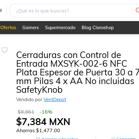
Espesor de Puerta 30 a 70 mm Pilas 4 x AA No incluidas S
l
Ofertas
Gamers
Supermercado
Blog Claroshop
Cerraduras con Control de
Entrada MXSYK-002-6 NFC
Plata Espesor de Puerta 30 a 
mm Pilas 4 x AA No incluidas
SafetyKnob
Vendido por
VentDepot
$8,861
-
16
%
$7,384
MXN
Ahorras
$1,477.00