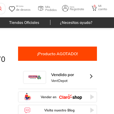
afetyKnob
Mi
0
Mis
Mi Lista
Hola
Registrate
carrito
de deseos
Pedidos
Tiendas Oficiales
¿Necesitas ayuda?
¡Producto AGOTADO!
70
Vendido por
VentDepot
Vender en
Visita nuestro Blog