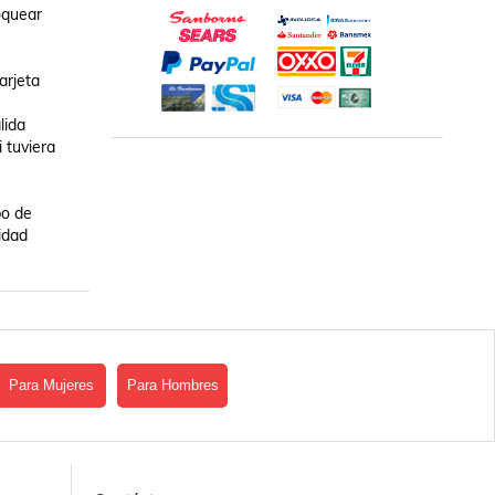
quear 
rjeta 
ida 

tuviera 
dad 
Para Mujeres
Para Hombres