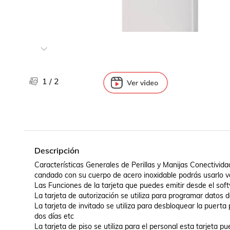
Libros, revistas y comics
Películas, series de tv y música
Otras categorías
Bebidas
Súpermercado
Farmacia
1
/
2
Descripción
Características Generales de Perillas y Manijas Conectivi
candado con su cuerpo de acero inoxidable podrás usarlo va
Las Funciones de la tarjeta que puedes emitir desde el soft
La tarjeta de autorización se utiliza para programar datos d
La tarjeta de invitado se utiliza para desbloquear la puerta 
dos días etc 

La tarjeta de piso se utiliza para el personal esta tarjeta 