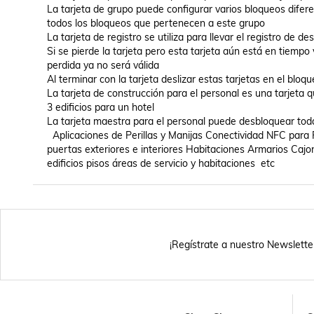
La tarjeta de grupo puede configurar varios bloqueos difer
todos los bloqueos que pertenecen a este grupo 

La tarjeta de registro se utiliza para llevar el registro de d
Si se pierde la tarjeta pero esta tarjeta aún está en tiempo 
perdida ya no será válida 

Al terminar con la tarjeta deslizar estas tarjetas en el bloq
La tarjeta de construcción para el personal es una tarjeta 
3 edificios para un hotel 

La tarjeta maestra para el personal puede desbloquear toda
  Aplicaciones de Perillas y Manijas Conectividad NFC para Puertas SafetyKnob  El SafetyKnob es de gran utilidad en cualquier tipo de 
puertas exteriores e interiores Habitaciones Armarios Caj
edificios pisos áreas de servicio y habitaciones  etc
¡Regístrate a nuestro Newslette