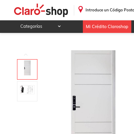
Cerraduras con Control de Entrada MXSYK-002-6 NFC Plata 
.
Introduce un Código Posta
Categorías
Mi Crédito Claroshop
Celulares y telefonía
Electrónica y tecnología
Videojuegos
Hogar y jardín
Deportes y ocio
Animales y mascotas
Ferretería y autos
Ropa, calzado y accesorios
Mamá y bebé
Salud, belleza y cuidado personal
Joyería y relojes
Juegos y juguetes