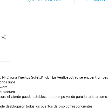
Agregar a favoritos
Compartir
dad NFC para Puertas SafetyKnob   En VentDepot Ya se encuentra nuest
rios años 

ware 

e bloqueo

para el cliente puede establecer un tiempo válido para la tarjeta como 
puede desbloquear todas las puertas de piso correspondientes 
