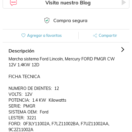
Visita nuestro Blog
Compra segura
Agregar a favoritos
Compartir
Descripción
Marcha sistema Ford Lincoln, Mercury FORD PMGR CW 
12V 1.4KW 12D

FICHA TECNICA

NUMERO DE DIENTES:  12

VOLTS:  12V

POTENCIA:  1.4 KW  Kilowatts

SERIE:  PMGR

SISTEMA OEM:  Ford

LESTER:  3221

FORD:  0F3LY11002A, F7LZ11002BA, F7UZ11002AA, 
9C2Z11002A
