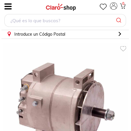
Alternador International 2003 Sistema Delco 135 Ampers 1
0
.
Introduce un Código Postal