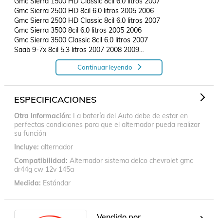
Gmc Sierra 1500 HD Classic 8cil 6.0 litros 2007

Gmc Sierra 2500 HD 8cil 6.0 litros 2005 2006

Gmc Sierra 2500 HD Classic 8cil 6.0 litros 2007

Gmc Sierra 3500 8cil 6.0 litros 2005 2006

Gmc Sierra 3500 Classic 8cil 6.0 litros 2007

Saab 9-7x 8cil 5.3 litros 2007 2008 2009

Continuar leyendo
Especificaciones técnicas:

AMPERAJE:  145A

VOLTS:  12V

ESPECIFICACIONES
POLEA:  6 Ranuras

Otra Información
La batería del Auto debe de estar en
NUMERO DE TERMINALES:  2

perfectas condiciones para que el alternador pueda realizar
su función
Incluye
alternador
Compatibilidad
Alternador sistema delco chevrolet gmc
dr44g cw 12v 145a
Medida
Estándar
Vendido por