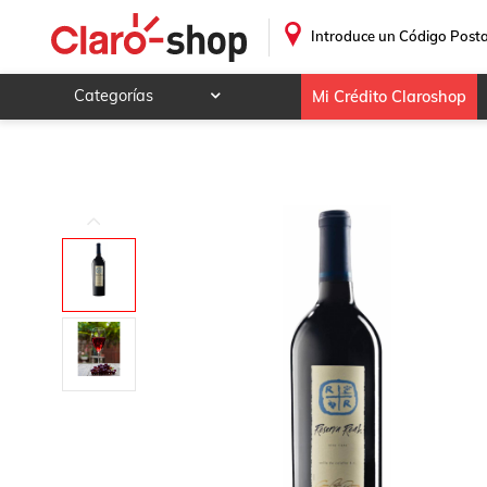
Caja de 12 Vino Tinto Domecq Reserva Real 750 ml
.
Introduce un Código Posta
Categorías
Mi Crédito Claroshop
Celulares y telefonía
Electrónica y tecnología
Videojuegos
Hogar y jardín
Deportes y ocio
Animales y mascotas
Ferretería y autos
Ropa, calzado y accesorios
Mamá y bebé
Salud, belleza y cuidado personal
Joyería y relojes
Juegos y juguetes