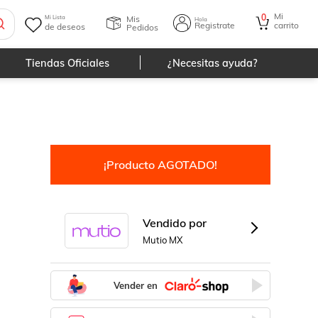
Mi
0
Mis
Mi Lista
Hola
Registrate
carrito
de deseos
Pedidos
Tiendas Oficiales
¿Necesitas ayuda?
¡Producto AGOTADO!
Vendido por
Mutio MX
Vender en