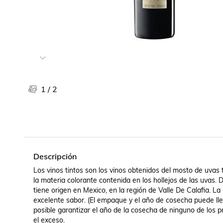
Libros, revistas y comics
Películas, series de tv y música
Otras categorías
Bebidas
Súpermercado
Farmacia
1
/
2
Descripción
Los vinos tintos son los vinos obtenidos del mosto de uvas 
la materia colorante contenida en los hollejos de las uvas. 
tiene origen en Mexico, en la región de Valle De Calafia. La 
excelente sabor. (El empaque y el año de cosecha puede ll
posible garantizar el año de la cosecha de ninguno de los 
el exceso.