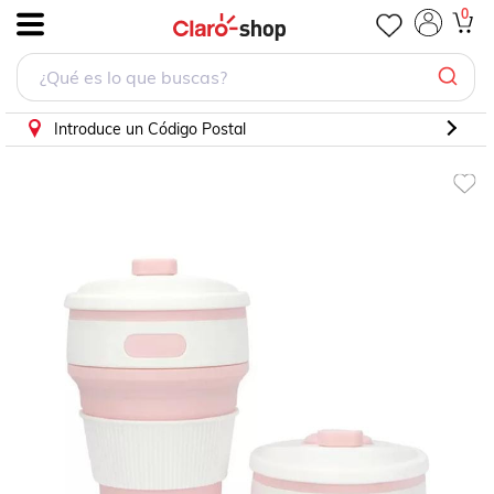
Vaso Termo Plegable De Silicón Libre de BPA Grado Aliment
0
.
Introduce un Código Postal