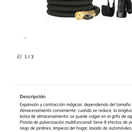
Libros, revistas y comics
Películas, series de tv y música
Otras categorías
Bebidas
Súpermercado
Farmacia
1
/
3
Descripción
Expansión y contracción mágicas: dependiendo del tamaño d
Almacenamiento conveniente: cuando se reduce, la longitud
bolsa de almacenamiento: se puede colgar en el grifo de a
Pistola de pulverización multifuncional: tiene 8 efectos de
riego de jardines, limpieza del hogar, lavado de automóviles