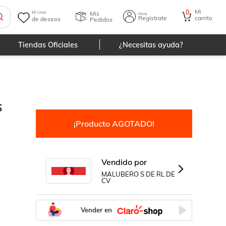
Mi
0
Mis
Mi Lista
Hola
Registrate
carrito
de deseos
Pedidos
Tiendas Oficiales
¿Necesitas ayuda?
s
¡Producto AGOTADO!
Vendido por
MALUBERO S DE RL DE
CV
Vender en