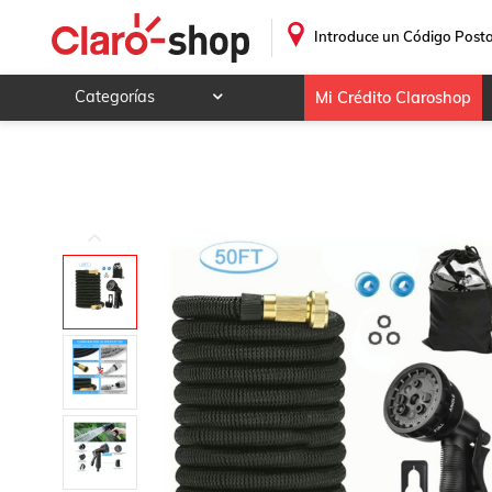
Manguera Expandible 8 Modos De Pulverización 15m Negro
.
Introduce un Código Posta
Categorías
Mi Crédito Claroshop
Celulares y telefonía
Electrónica y tecnología
Videojuegos
Hogar y jardín
Deportes y ocio
Animales y mascotas
Ferretería y autos
Ropa, calzado y accesorios
Mamá y bebé
Salud, belleza y cuidado personal
Joyería y relojes
Juegos y juguetes