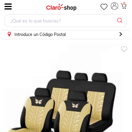
Kit Cubre Asientos Coche Estilo Mariposa Grueso Universal 
0
.
Introduce un Código Postal