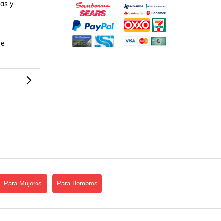
as y 
e 
Para Mujeres
Para Hombres