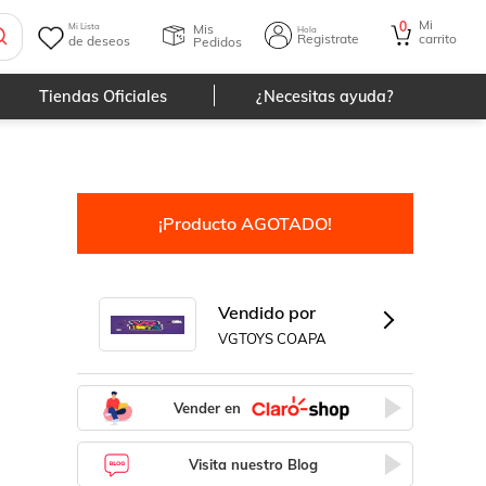
Mi
0
Mis
Mi Lista
Hola
Registrate
carrito
de deseos
Pedidos
Tiendas Oficiales
¿Necesitas ayuda?
¡Producto AGOTADO!
Vendido por
VGTOYS COAPA
Vender en
Visita nuestro Blog