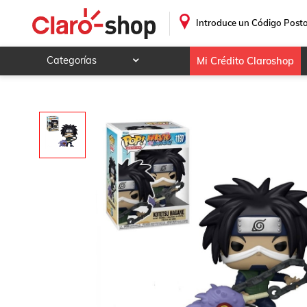
.
Introduce un Código Posta
Categorías
Mi Crédito Claroshop
Celulares y telefonía
Electrónica y tecnología
Videojuegos
Hogar y jardín
Deportes y ocio
Animales y mascotas
Ferretería y autos
Ropa, calzado y accesorios
Mamá y bebé
Salud, belleza y cuidado personal
Joyería y relojes
Juegos y juguetes