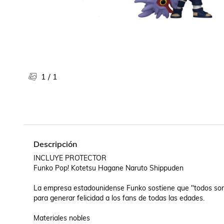
Libros, revistas y comics
Películas, series de tv y música
Otras categorías
Bebidas
Súpermercado
Farmacia
1
/
1
Descripción
INCLUYE PROTECTOR

Funko Pop! Kotetsu Hagane Naruto Shippuden

La empresa estadounidense Funko sostiene que "todos son fa
para generar felicidad a los fans de todas las edades.

Materiales nobles
