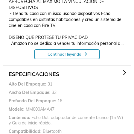
APROVECHA AL MÁXIMO LA VINCULACIÓN DE 
DISPOSITIVOS

 - Llena tu casa con música usando dispositivos Echo 
compatibles en distintas habitaciones y crea un sistema de 
cine en casa con Fire TV.

DISEÑO QUE PROTEGE TU PRIVACIDAD

  Amazon no se dedica a vender tu información personal a 
terceros. Cuenta con varias capas de controles de 
Continuar leyendo
privacidad, incluyendo un botón para desactivar los 
micrófonos.
ESPECIFICACIONES
Alto Del Empaque
31
Ancho Del Empaque
33
Profundo Del Empaque
16
Modelo
MM000AMA47
Contenido
Echo Dot, adaptador de corriente blanco (15 W)
y Guía de inicio rápido.
Compatibilidad
Bluetooth