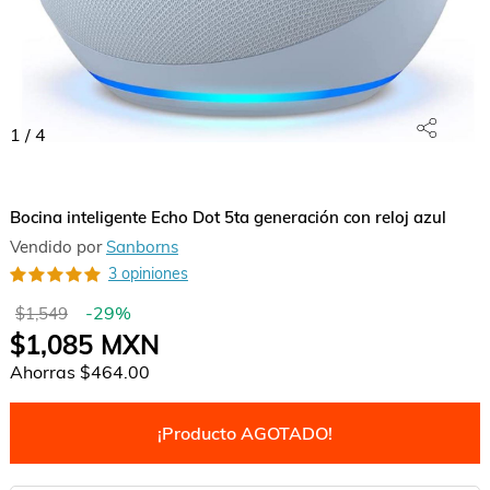
1
/
4
Bocina inteligente Echo Dot 5ta generación con reloj azul
Vendido por
Sanborns
3 opiniones
-
29
%
$1,549
$1,085
MXN
Ahorras
$464.00
¡Producto AGOTADO!