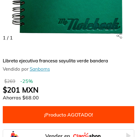
1
/
1
Libreta ejecutiva francesa sayulita verde bandera
Vendido por
Sanborns
-
25
%
$269
$201
MXN
Ahorras
$68.00
¡Producto AGOTADO!
Vender en