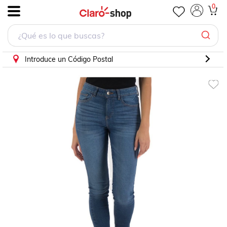
Jeans para Mujer
0
.
Introduce un Código Postal