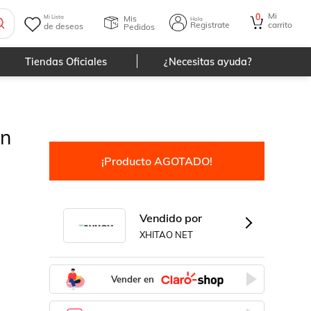
Mi
0
Mis
Mi Lista
Hola
Registrate
carrito
de deseos
Pedidos
Tiendas Oficiales
¿Necesitas ayuda?
en
¡Producto AGOTADO!
Vendido por
XHITAO NET
Vender en