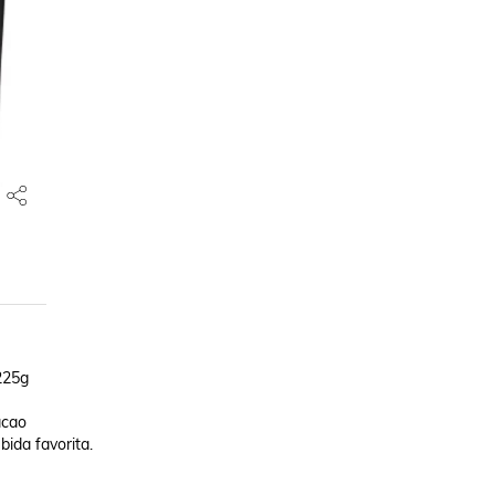
25g

cao

ida favorita.
