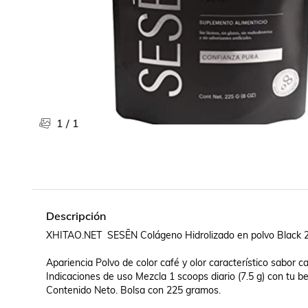
Libros, revistas y comics
Películas, series de tv y música
Otras categorías
Bebidas
Súpermercado
Farmacia
1
/
1
Descripción
XHITAO.NET  SESĒN Colágeno Hidrolizado en polvo Black 2
Apariencia Polvo de color café y olor característico sabor ca
Indicaciones de uso Mezcla 1 scoops diario (7.5 g) con tu beb
Contenido Neto. Bolsa con 225 gramos.