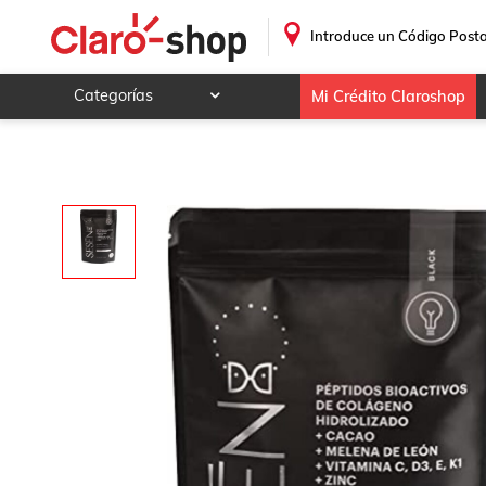
.
Introduce un Código Posta
Categorías
Mi Crédito Claroshop
Celulares y telefonía
Electrónica y tecnología
Videojuegos
Hogar y jardín
Deportes y ocio
Animales y mascotas
Ferretería y autos
Ropa, calzado y accesorios
Mamá y bebé
Salud, belleza y cuidado personal
Joyería y relojes
Juegos y juguetes