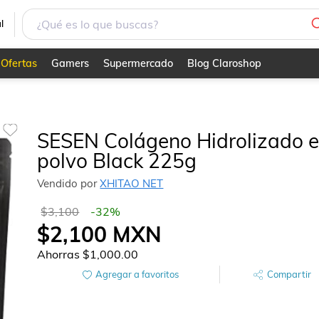
l
Ofertas
Gamers
Supermercado
Blog Claroshop
SESEN Colágeno Hidrolizado 
polvo Black 225g
Vendido por
XHITAO NET
$3,100
-
32
%
$2,100
MXN
Ahorras
$1,000.00
Agregar a favoritos
Compartir