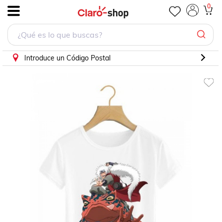
PLAYERA PERSONAJE ONE PIECE TODO LETRAS BLANCA
0
.
Introduce un Código Postal