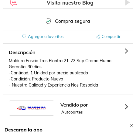
Visita nuestro Blog
Compra segura
Agregar a favoritos
Compartir
Descripción
Moldura Fascia Tras Elantra 21-22 Sup Cromo Humo

Garantía: 30 días

-Cantidad: 1 Unidad por precio publicado

-Condición: Producto Nuevo

- Nuestra Calidad y Experiencia Nos Respalda
Vendido por
iAutopartes
Descarga la app
Formas de Pago
Contacta a un vendedor!