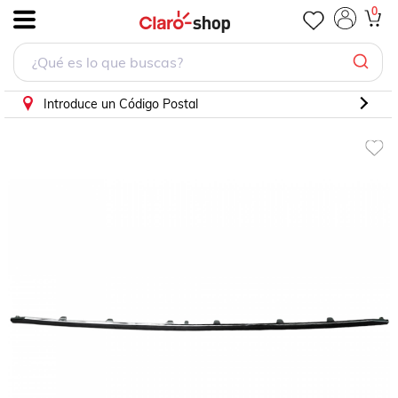
Moldura Fascia Tras Elantra 21-22 Sup Cromo Humo
0
.
Introduce un Código Postal