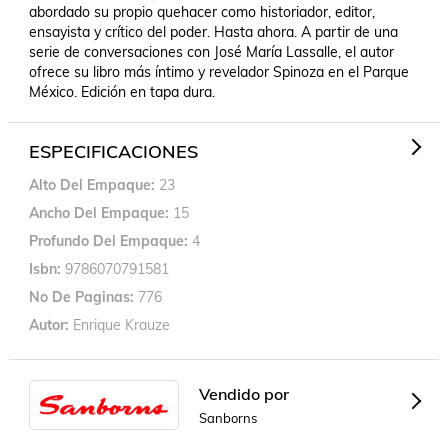
abordado su propio quehacer como historiador, editor, 
ensayista y crítico del poder. Hasta ahora. A partir de una 
serie de conversaciones con José María Lassalle, el autor 
ofrece su libro más íntimo y revelador Spinoza en el Parque 
México. Edición en tapa dura.
ESPECIFICACIONES
Alto Del Empaque
23
Ancho Del Empaque
15
Profundo Del Empaque
4
Isbn
9786070791581
No De Paginas
776
Autor
Enrique Krauze
Vendido por
Sanborns