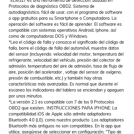
*ELM327 es una herramienta de detección, basada en 
Protocolos de diagnóstico OBD2. Sistema de 
autodiagnóstico, fácil de usar, con el programa de software 
o app gratuitos para su Smartphone o Computadora. La 
operación del software es fácil de aprender. El software es 
compatible con sistemas operativos Android, Iphone, así 
como de computadoras DOS y Windows.

*Lea el código de falla y conozca el significado del código de 
falla, borre el código de falla del automóvil, muestre datos 
del sensor (incluyendo: velocidad del motor, temperatura del 
refrigerante, velocidad del vehículo, presión del colector de 
admisión, temperatura del aire de admisión, tasa de flujo de 
aire, posición del acelerador , voltaje del sensor de oxígeno, 
presión de combustible, etc.) y también hay otras 
características más avanzadas. Es normal que durante el 
escaneo los indicadores del tablero se enciendan y apaguen 
por unos minutos.

*La versión 2.1 es compatible con 7 de los 9 Protocolos 
OBD2 que existen.. INSTRUCCIONES PARA IPHONE: La 
compatibilidad iOS de Apple sólo admite adaptadores 
Bluetooth 4.0 (LE), como nuestro producto. Los adaptadores 
Bluetooth más antiguos no son compatibles. En la app que 
utilice, asegúrese de seleccionar en configuración, "Tipo de 