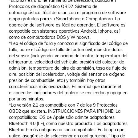
*ELM327 es una herramienta de detección, basada en 
Protocolos de diagnóstico OBD2. Sistema de 
autodiagnóstico, fácil de usar, con el programa de software 
o app gratuitos para su Smartphone o Computadora. La 
operación del software es fácil de aprender. El software es 
compatible con sistemas operativos Android, Iphone, así 
como de computadoras DOS y Windows.

*Lea el código de falla y conozca el significado del código de 
falla, borre el código de falla del automóvil, muestre datos 
del sensor (incluyendo: velocidad del motor, temperatura del 
refrigerante, velocidad del vehículo, presión del colector de 
admisión, temperatura del aire de admisión, tasa de flujo de 
aire, posición del acelerador , voltaje del sensor de oxígeno, 
presión de combustible, etc.) y también hay otras 
características más avanzadas. Es normal que durante el 
escaneo los indicadores del tablero se enciendan y apaguen 
por unos minutos.

*La versión 2.1 es compatible con 7 de los 9 Protocolos 
OBD2 que existen.. INSTRUCCIONES PARA IPHONE: La 
compatibilidad iOS de Apple sólo admite adaptadores 
Bluetooth 4.0 (LE), como nuestro producto. Los adaptadores 
Bluetooth más antiguos no son compatibles. En la app que 
utilice, asegúrese de seleccionar en configuración, "Tipo de 