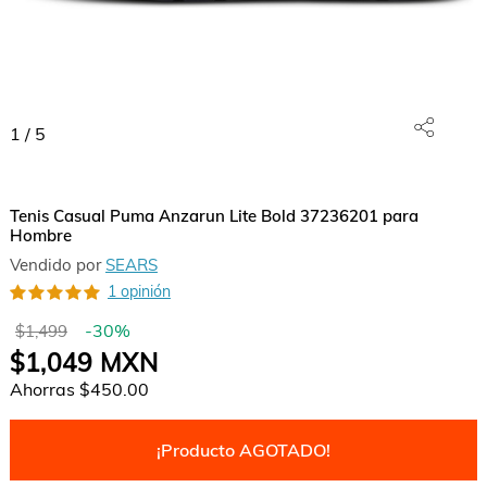
1
/
5
Tenis Casual Puma Anzarun Lite Bold 37236201 para
Hombre
Vendido por
SEARS
1 opinión
-
30
%
$1,499
$1,049
MXN
Ahorras
$450.00
¡Producto AGOTADO!