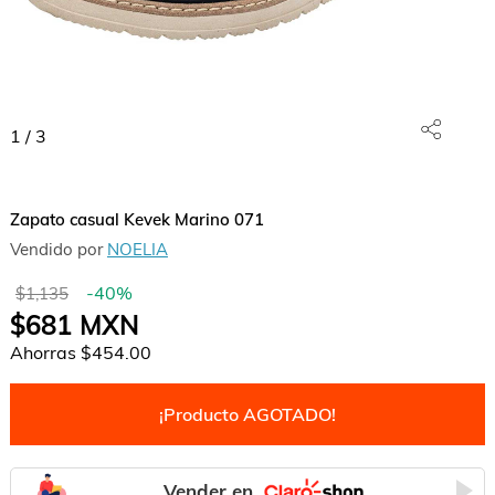
1
/
3
Zapato casual Kevek Marino 071
Vendido por
NOELIA
-
40
%
$1,135
$681
MXN
Ahorras
$454.00
¡Producto AGOTADO!
Vender en