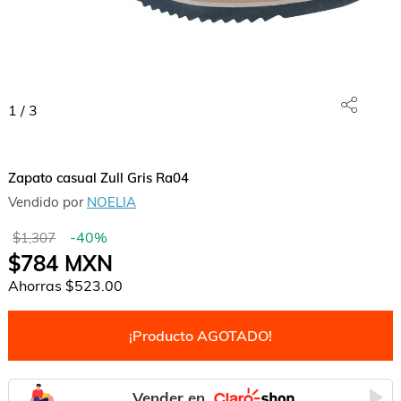
1
/
3
Zapato casual Zull Gris Ra04
Vendido por
NOELIA
-
40
%
$1,307
$784
MXN
Ahorras
$523.00
¡Producto AGOTADO!
Vender en