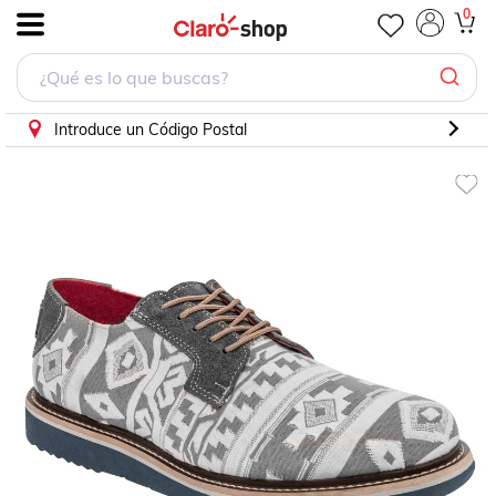
Zapato casual Zull Gris Ra04
0
.
Introduce un Código Postal